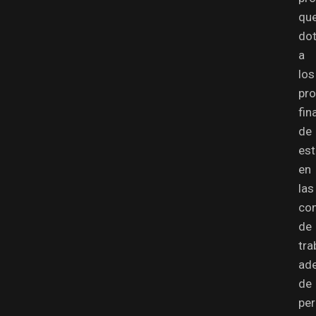
qu
do
a
los
pr
fin
de
est
en
las
co
de
tra
ad
de
per