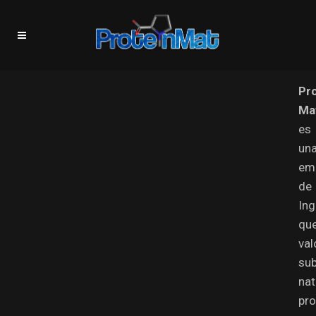
Pr
Mat
es
un
em
de
Ing
qu
val
su
nat
pr