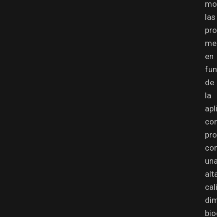
mod
las
pr
me
en
fun
de
la
apl
co
pr
co
un
alt
cal
dim
bio