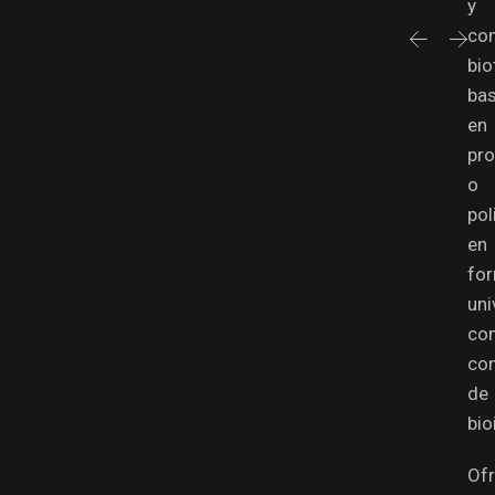
y
com
bio
ba
en
pro
o
pol
en
fo
uni
co
co
de
bio
Of