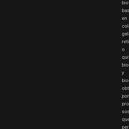
bio
ba
en
col
gel
ret
o
qui
bio
y
bio
obt
por
pr
sos
qu
pe