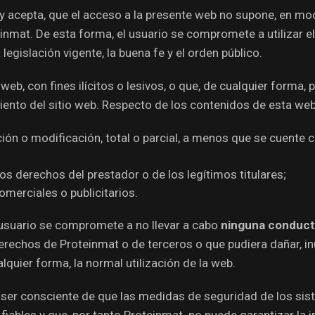
y acepta, que el acceso a la presente web no supone, en mod
nmat. De esta forma, el usuario se compromete a utilizar el 
legislación vigente, la buena fe y el orden público.
web, con fines ilícitos o lesivos, o que, de cualquier forma,
ento del sitio web. Respecto de los contenidos de esta web,
ción o modificación, total o parcial, a menos que se cuente 
os derechos del prestador o de los legítimos titulares;
comerciales o publicitarios.
el usuario se compromete a no llevar a cabo
ninguna conduc
erechos de Proteinmat o de terceros o que pudiera dañar, inu
alquier forma, la normal utilización de la web.
e ser consciente de que las medidas de seguridad de los si
fiables y que, por tanto Proteinmat no puede garantizar la 