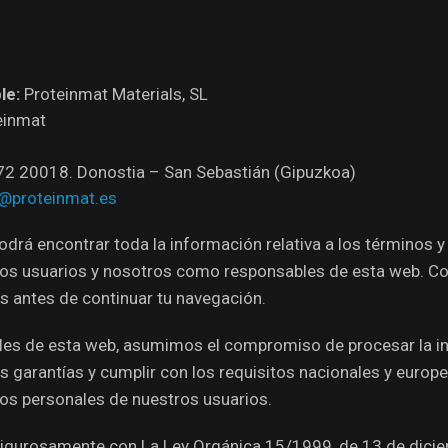
le:
Proteinmat Materials, SL
einmat
72 20018. Donostia – San Sebastián (Gipuzkoa)
o@proteinmat.es
podrá encontrar toda la información relativa a los términos 
e los usuarios y nosotros como responsables de esta web. C
 antes de continuar tu navegación.
es de esta web, asumimos el compromiso de procesar la i
as garantías y cumplir con los requisitos nacionales y europ
tos personales de nuestros usuarios.
 rigurosamente con La Ley Orgánica 15/1999, de 13 de dicie