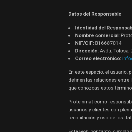
Datos del Responsable
Identidad del Responsab
Nombre comercial:
Prot
NIF/CIF:
B16687014
Dirección:
Avda. Tolosa, 
Correo electrónico:
inf
En este espacio, el usuario, 
definen las relaciones entr
que conozcas estos términos
Proteinmat como responsabl
usuarios y clientes con plen
recopilación y uso de los da
Esta web, por tanto, cumple