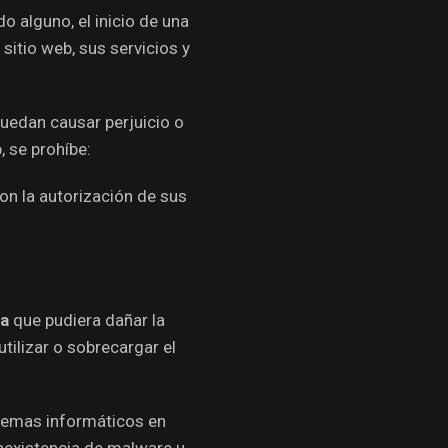
o alguno, el inicio de una
sitio web, sus servicios y
 puedan causar perjuicio o
 se prohíbe:
con la autorización de sus
ta
que pudiera dañar la
tilizar o sobrecargar el
stemas informáticos en
inexistencia de malware u