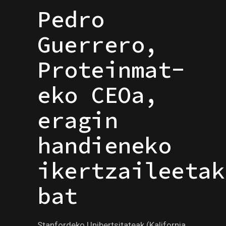
Pedro
Guerrero,
Proteinmat-
eko CEOa,
eragin
handieneko
ikertzaileetak
bat
Stanfordeko Unibertsitateak (Kalifornia,