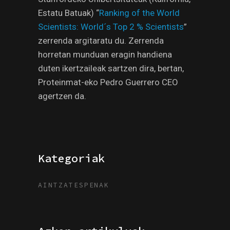
Estatu Batuak) “
Ranking of the World
Scientists: World´s Top 2 % Scientists
”
zerrenda argitaratu du. Zerrenda
horretan munduan eragin handiena
duten ikertzaileak sartzen dira, bertan,
Proteinmat-eko Pedro Guerrero CEO
agertzen da.
Kategoriak
AINTZATESPENAK