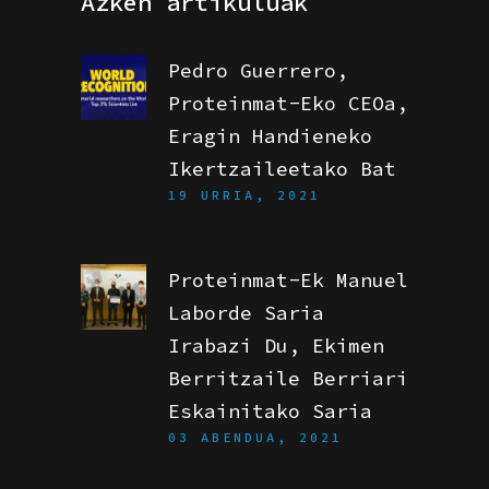
Azken artikuluak
Pedro Guerrero,
Proteinmat-Eko CEOa,
Eragin Handieneko
Ikertzaileetako Bat
19 URRIA, 2021
Proteinmat-Ek Manuel
Laborde Saria
Irabazi Du, Ekimen
Berritzaile Berriari
Eskainitako Saria
03 ABENDUA, 2021